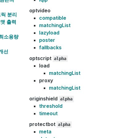
optvideo
릭 분리
compatible
맷 출력
matchingList
lazyload
최소용량
poster
fallbacks
개선
optscript
alpha
load
matchingList
proxy
matchingList
originshield
alpha
threshold
timeout
protectbot
alpha
meta