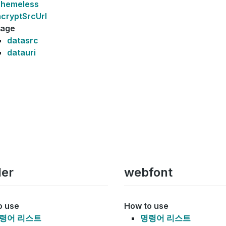
chemeless
cryptSrcUrl
mage
datasrc
datauri
der
webfont
o use
How to use
령어 리스트
명령어 리스트