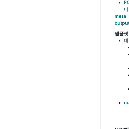
P
더
meta
outpu
템플릿
데
nu