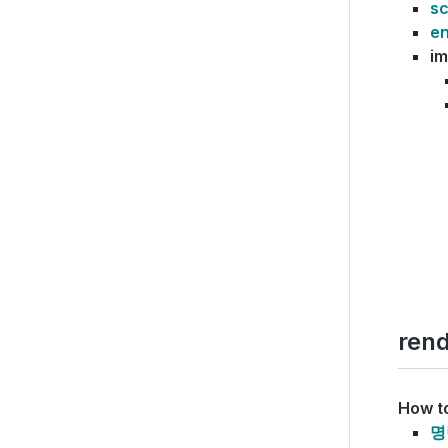
s
en
i
ren
How t
명