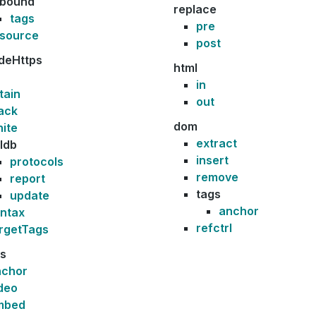
ebound
replace
tags
pre
esource
post
deHttps
html
in
tain
out
ack
dom
ite
extract
ldb
insert
protocols
remove
report
tags
update
anchor
ntax
refctrl
rgetTags
ns
nchor
deo
mbed