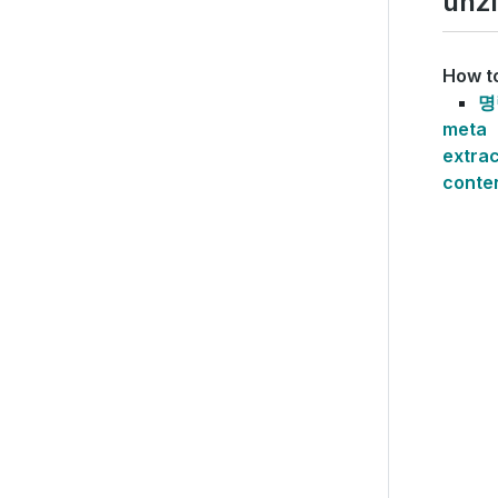
unz
How t
명
meta
extrac
conte