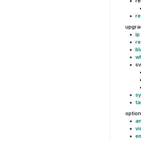
r
r
upgra
ip
re
bl
wh
sv
sy
ta
optio
a
vi
e