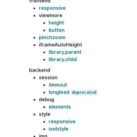
frontend
responsive
viewmore
height
button
pinchzoom
iframeAutoHeight
library.parent
library.child
backend
session
timeout
longlead
deprecated
debug
elements
style
responsive
isolstyle
img