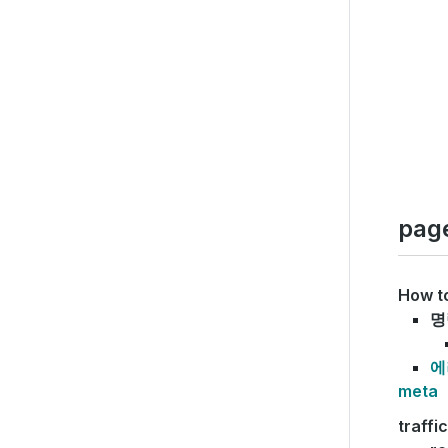
pag
How t
명
에
meta
traffi