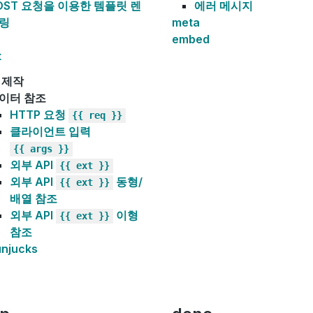
OST 요청을 이용한 템플릿 렌
에러 메시지
링
meta
embed
t
 제작
이터 참조
HTTP 요청
{{
req
}}
클라이언트 입력
{{
args
}}
외부 API
{{
ext
}}
외부 API
동형/
{{
ext
}}
배열 참조
외부 API
이형
{{
ext
}}
참조
njucks