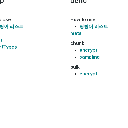
ip
denc
o use
How to use
령어 리스트
명령어 리스트
meta
t
chunk
ntTypes
encrypt
sampling
bulk
encrypt