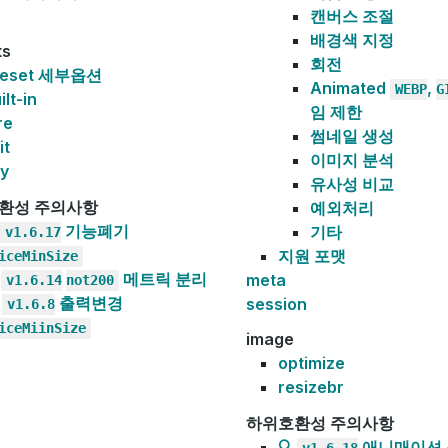
캔버스 조절
배경색 지정
ts
회전
reset 세부옵션
Animated
,
WEBP
G
ilt-in
임 제한
re
썸네일 생성
it
이미지 분석
ay
유사성 비교
환성 주의사항
예외처리
기능폐기
기타
v1.6.17
지원 포맷
iceMinSize

메트릭 분리
meta
v1.6.14
not200

출력변경
session
v1.6.8
iceMiinSize
image
optimize
resizebr
하위호환성 주의사항
🔍
애니매이션
v1.6.18