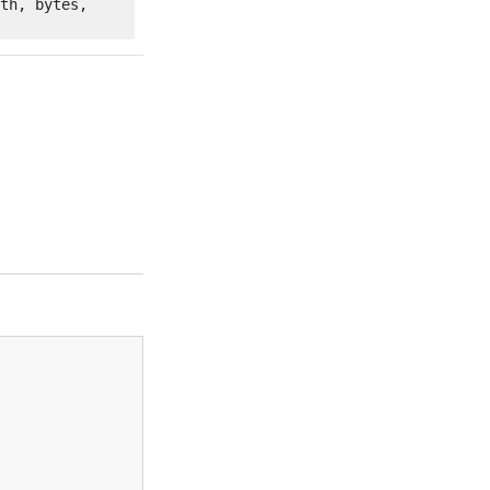
th,
bytes,