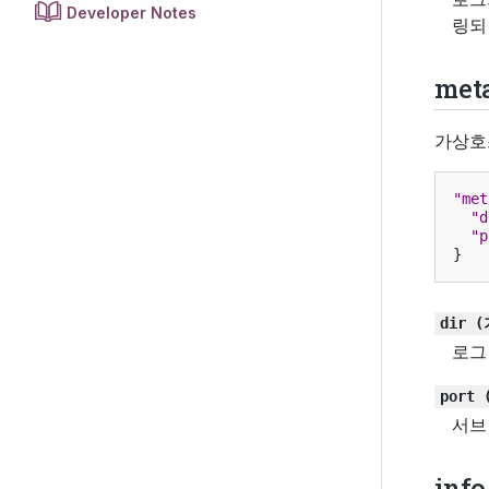
Developer Notes
링
met
가상호
"met
"d
"p
}
dir
(
로그
port
서브
info