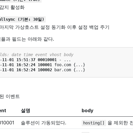
감지 활성화
ullsync
(기본:
30일)
마지막 가상호스트 설정 동기화 이후 설정 백업 주기
샘플과 필드는 아래와 같다.
lds: date time event vhost body
-
11
-
01
15
:
51
:
37
00010001
-
...
-
11
-
01
16
:
52
:
24
100001
foo
.
com
{
...
}
-
11
-
01
16
:
52
:
24
100002
bar
.
com
{
...
}
된 이벤트
ent
설명
body
010001
솔루션이 가동되었다.
을 제외한 
hosting[]