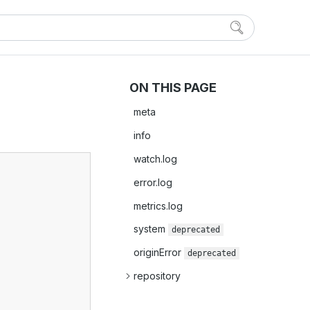
ON THIS PAGE
meta
info
watch.log
error.log
metrics.log
system
deprecated
originError
deprecated
repository