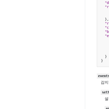
"d
"r
},
"r
"c
"b
"e
}
}
event
감지
set
설
e