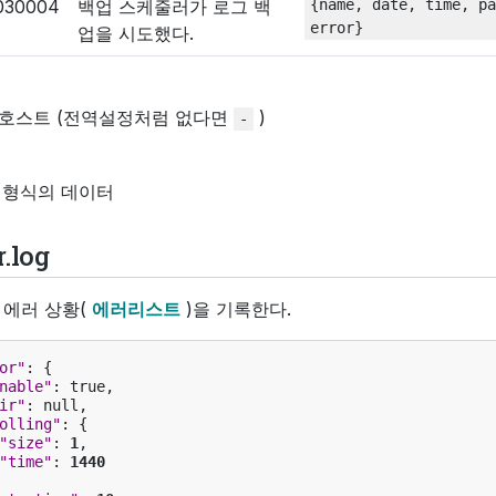
030004
백업 스케줄러가 로그 백
{name,
date,
time,
pa
error}
업을 시도했다.
호스트 (전역설정처럼 없다면
)
-
on 형식의 데이터
r.log
 에러 상황(
에러리스트
)을 기록한다.
or"
:
{
nable"
:
true
,
ir"
:
null
,
olling"
:
{
"size"
:
1
,
"time"
:
1440