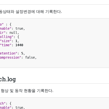
구동상태와 설정변경에 대해 기록한다.
o"
:
{
nable"
:
true
,
ir"
:
null
,
olling"
:
{
"size"
:
1
,
"time"
:
1440
etention"
:
5
,
ompression"
:
false
,
ch.log
 형상 및 동작 현황을 기록한다.
ch"
:
{
nable"
:
true
,