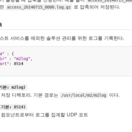
access_20140715_00
되면
로 압축되어 저장된다.
access_20140715_0000.log.gz
a
스트 서비스를 제외한 솔루션 관리를 위한 로그를 기록한다.
a"
:
{
ir"
:
"m2log"
,
ort"
:
8514
기본:
m2log)
 저장 디렉토리. 기본 경로는
이다.
/usr/local/m2/m2log
(기본:
8514)
 컴포넌트로부터 로그를 집계할 UDP 포트