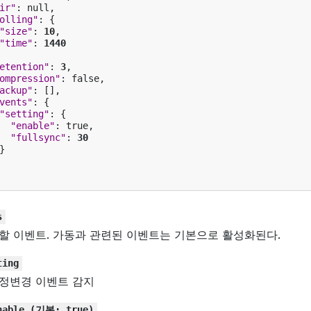
ir"
:
null
,
olling"
:
{
"size"
:
10
,
"time"
:
1440
etention"
:
3
,
ompression"
:
false
,
ackup"
:
[],
vents"
:
{
"setting"
:
{
"enable"
:
true
,
"fullsync"
:
30
}
s
할 이벤트. 가동과 관련된 이벤트는 기본으로 활성화된다.
ting
정변경 이벤트 감지
nable
(기본:
true)