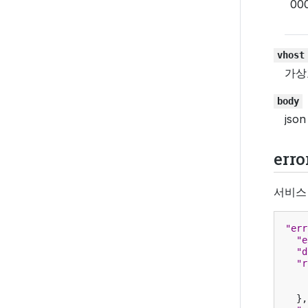
00
vhost
가상
body
js
erro
서비스
"err
"e
"d
"r
},