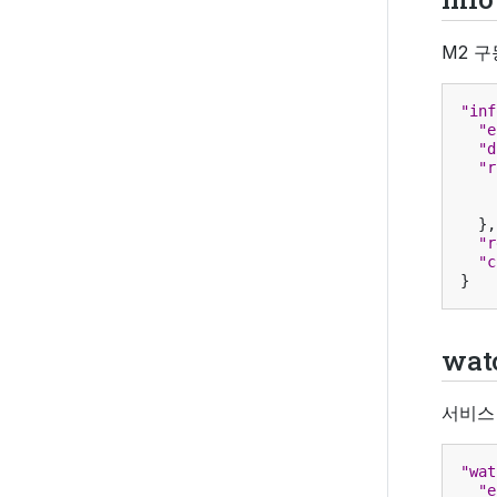
M2 
"inf
"e
"d
"r
},
"r
"c
}
wat
서비스
"wat
"e