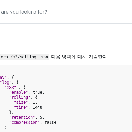
다음 영역에 대해 기술한다.
local/m2/setting.json
nv"
:
{
"log"
:
{
"xxx"
:
{
"enable"
:
true
,
"rolling"
:
{
"size"
:
1
,
"time"
:
1440
},
"retention"
:
5
,
"compression"
:
false
}