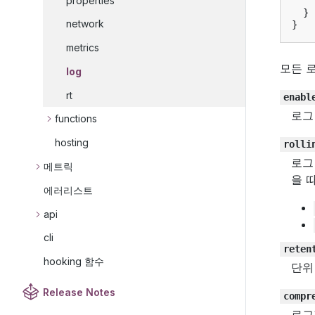
properties
}
network
}
metrics
모든 
log
rt
enabl
로그
functions
hosting
rolli
로그
메트릭
을 
에러리스트
api
cli
reten
hooking 함수
단위
Release Notes
compr
로그