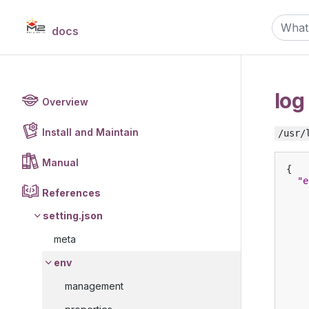
docs
log
Overview
Install and Maintain
/usr/
Manual
{
"e
References
setting.json
meta
env
management