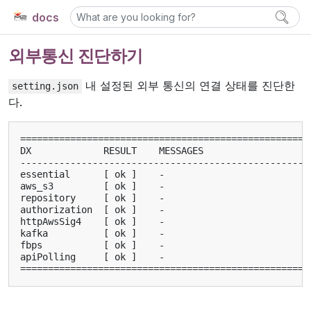
docs
외부통신 진단하기
내 설정된 외부 통신의 연결 상태를 진단한
setting.json
다.
====================================================
DX
RESULT
MESSAGES
----------------------------------------------------
essential
[
ok
]
-
aws_s3
[
ok
]
-
repository
[
ok
]
-
authorization
[
ok
]
-
httpAwsSig4
[
ok
]
-
kafka
[
ok
]
-
fbps
[
ok
]
-
apiPolling
[
ok
]
-
====================================================