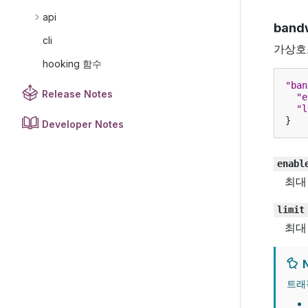
api
bandw
cli
가상호
hooking 함수
"ban
Release Notes
"e
"l
}
Developer Notes
enabl
최대
limit
최대
N
트래