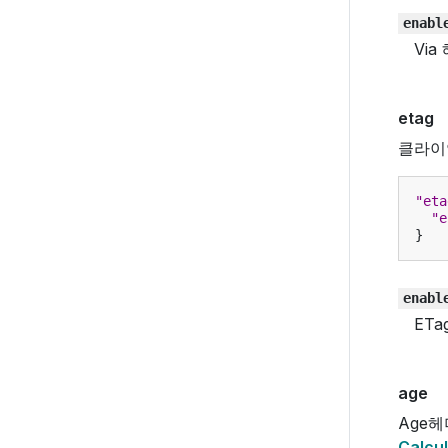
enabl
Vi
etag
클라이
"eta
"e
}
enabl
ET
age
Age
Calcul