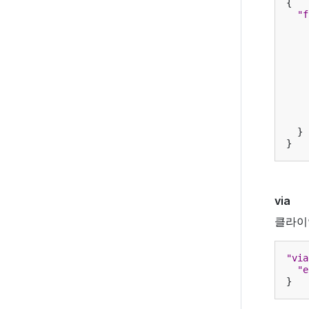
{
"f
}
}
via
클라이
"via
"e
}