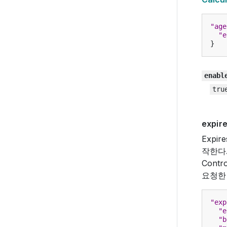
"age
"e
}
enabl
tru
expir
Expi
작한다.
Cont
요청한 
"exp
"e
"b