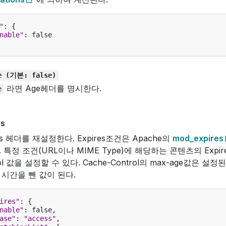
"
:
{
nable"
:
false
e
(기본:
false)
라면 Age헤더를 명시한다.
e
es
res 헤더를 재설정한다. Expires조건은 Apache의
mod_expires
 특정 조건(URL이나 MIME Type)에 해당하는 콘텐츠의 Expire
rol 값을 설정할 수 있다. Cache-Control의 max-age값은 설정
시간을 뺀 값이 된다.
ires"
:
{
nable"
:
false
,
ase"
:
"access"
,