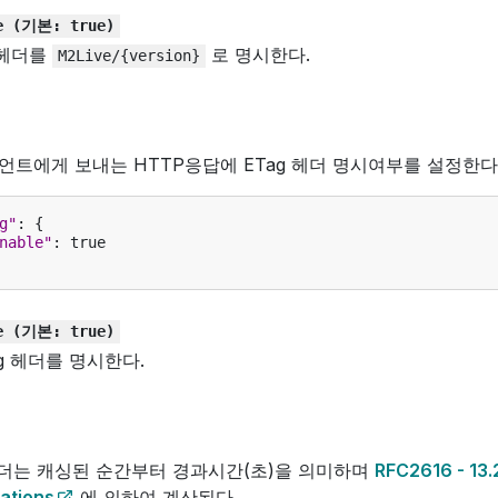
e
(기본:
true)
a 헤더를
로 명시한다.
M2Live/{version}
언트에게 보내는 HTTP응답에 ETag 헤더 명시여부를 설정한다
g"
:
{
nable"
:
true
e
(기본:
true)
ag 헤더를 명시한다.
헤더는 캐싱된 순간부터 경과시간(초)을 의미하며
RFC2616 - 13.
ations
에 의하여 계산된다.