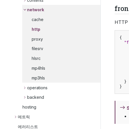
contents
fro
network
cache
HTT
http
{
proxy
"f
filesrv
hlsrc
mp4hls
mp3hls
}
}
operations
backend
hosting
S
메트릭
에러리스트