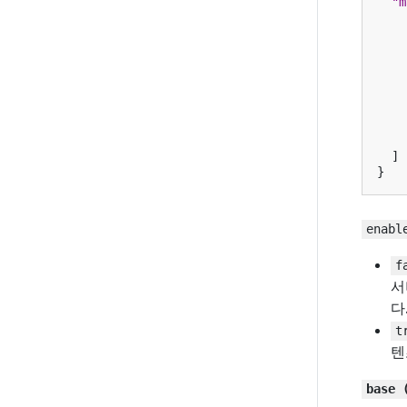
"m
]
}
enabl
f
서
다
t
텐
base