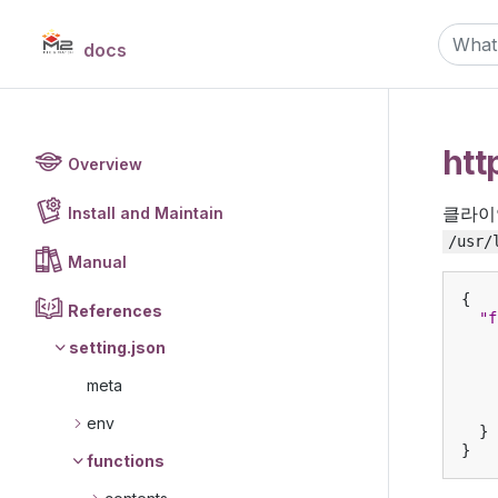
docs
htt
Overview
클라이
Install and Maintain
/usr/
Manual
{
References
"f
setting.json
meta
env
}
}
functions