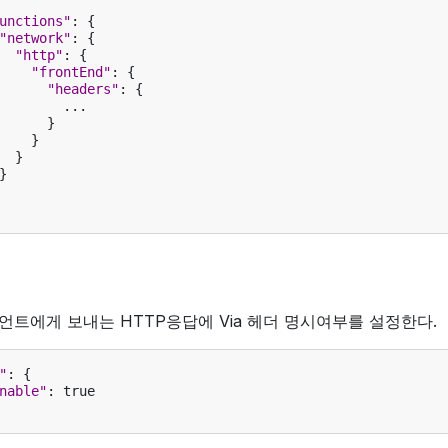
unctions"
:
{
"network"
:
{
"http"
:
{
"frontEnd"
:
{
"headers"
:
{
...
}
}
}
}
언트에게 보내는 HTTP응답에 Via 헤더 명시여부를 설정한다.
"
:
{
nable"
:
true