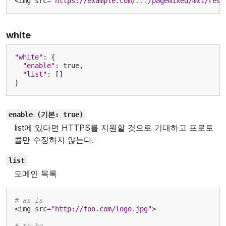
<
img
src
=
"https://example.com/.../pagemixed/mxt/reso
white
"white"
:
{
"enable"
:
true
,
"list"
:
[]
}
enable
(기본:
true)
list에 있다면 HTTPS를 지원할 것으로 기대하고 프로토
콜만 수정하지 않는다.
list
도메인 목록
# as-is
<
img
src
=
"http://foo.com/logo.jpg"
>