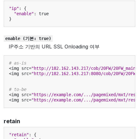
"ip"
:
{
"enable"
:
true
}
enable
(기본:
true)
IP주소 기반의 URL SSL Onloading 여부
# as-is
<
img
src
=
"http://182.162.143.217/cob/20FW/20FW_main2
<
img
src
=
"http://182.162.143.217:8080/cob/20FW/20FW_
# to-be
<
img
src
=
"https://example.com/.../pagemixed/mxt/reso
<
img
src
=
"https://example.com/.../pagemixed/mxt/reso
retain
"retain"
:
{