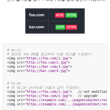
# as-is
# 엔진은 SVL-DB를 참고하여 다음 태그를 수정한다.
<
img
src
=
"https://foo.com/1.jpg"
>
<
img
src
=
"http://foo.com/2.jpg"
>
<
img
src
=
"https://bar.com/3.jpg"
>
<
img
src
=
"http://bar.com/4.jpg"
>
# to-be
# 위 태그는 순서대로 다음과 같이 수정된다.
<
img
src
=
"https://foo.com/1.jpg"
>
//
not
modified
<
img
src
=
"https://foo.com/2.jpg"
>
//
upgrade
<
img
src
=
"https://example.com/.../pagemixed/mxt/reso
<
img
src
=
"https://example.com/.../pagemixed/mxt/reso