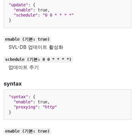
"update"
:
{
"enable"
:
true
,
"schedule"
:
"0 0 * * * *"
}
enable
(기본:
true)
SVL-DB 업데이트 활성화
schedule
(기본:
0
0
*
*
*
*)
업데이트 주기
syntax
"syntax"
:
{
"enable"
:
true
,
"proxying"
:
"http"
}
enable
(기본:
true)