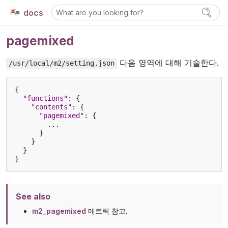
docs
pagemixed
다음 영역에 대해 기술한다.
/usr/local/m2/setting.json
{
"functions"
:
{
"contents"
:
{
"pagemixed"
:
{
...
}
}
}
}
See also
m2_pagemixed
메트릭 참고.