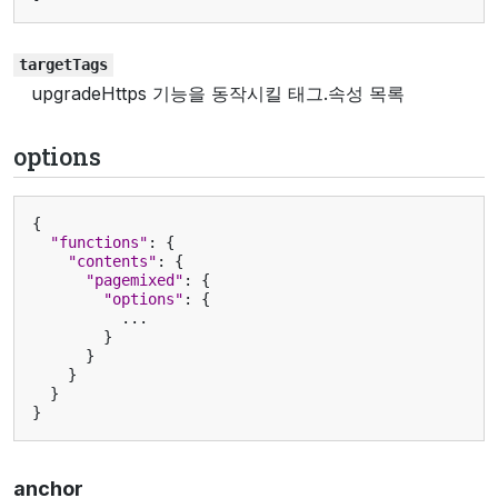
targetTags
upgradeHttps 기능을 동작시킬 태그.속성 목록
options
{
"functions"
:
{
"contents"
:
{
"pagemixed"
:
{
"options"
:
{
...
}
}
}
}
}
anchor