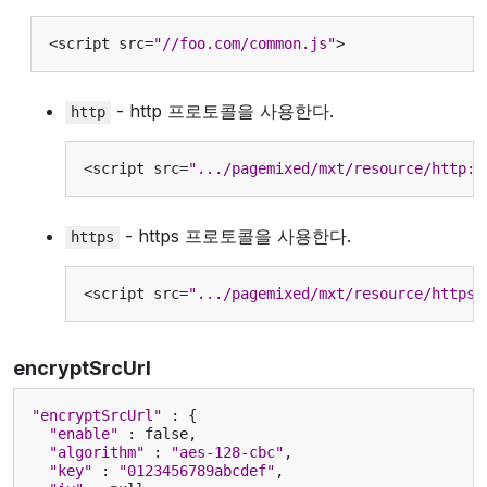
<
script
src
=
"//foo.com/common.js"
>
- http 프로토콜을 사용한다.
http
<
script
src
=
".../pagemixed/mxt/resource/http:/
- https 프로토콜을 사용한다.
https
<
script
src
=
".../pagemixed/mxt/resource/https:
encryptSrcUrl
"encryptSrcUrl"
:
{
"enable"
:
false
,
"algorithm"
:
"aes-128-cbc"
,
"key"
:
"0123456789abcdef"
,