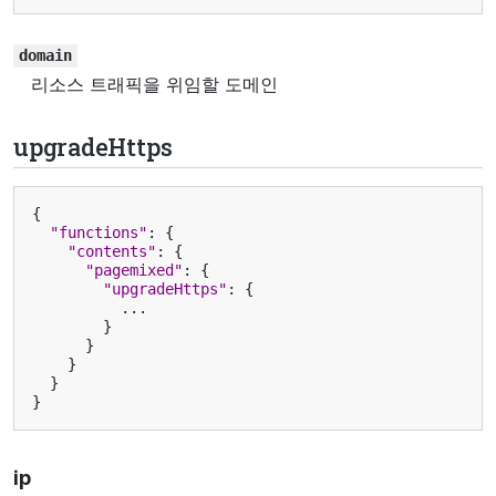
domain
리소스 트래픽을 위임할 도메인
upgradeHttps
{
"functions"
:
{
"contents"
:
{
"pagemixed"
:
{
"upgradeHttps"
:
{
...
}
}
}
}
}
ip