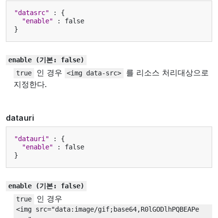
"datasrc"
:
{
"enable"
:
false
}
enable
(기본:
false)
인 경우
를 리소스 처리대상으로
true
<img
data-src>
지정한다.
datauri
"datauri"
:
{
"enable"
:
false
}
enable
(기본:
false)
인 경우
true
<img
src="data:image/gif;base64,R0lGODlhPQBEAPe