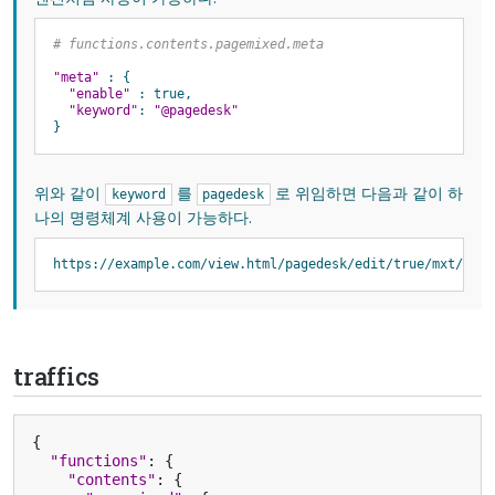
# functions.contents.pagemixed.meta
"meta"
:
{
"enable"
:
true
,
"keyword"
:
"@pagedesk"
}
위와 같이
를
로 위임하면 다음과 같이 하
keyword
pagedesk
나의 명령체계 사용이 가능하다.
https
:
//
example
.
com
/
view
.
html
/
pagedesk
/
edit
/
true
/
mxt
/
main
traffics
{
"functions"
:
{
"contents"
:
{