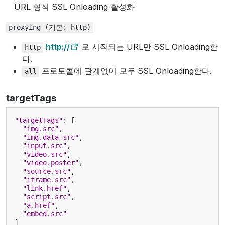
URL 형식 SSL Onloading 활성화
proxying
(기본:
http)
http://
로 시작되는 URL만 SSL Onloading한
http
다.
프로토콜에 관계없이 모두 SSL Onloading한다.
all
targetTags
"targetTags"
:
[
"img.src"
,
"img.data-src"
,
"input.src"
,
"video.src"
,
"video.poster"
,
"source.src"
,
"iframe.src"
,
"link.href"
,
"script.src"
,
"a.href"
,
"embed.src"
]