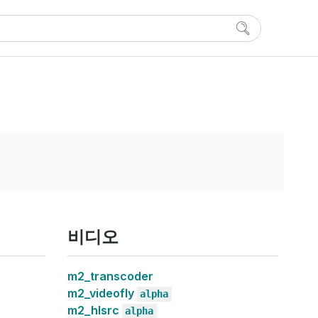
비디오
m2_transcoder
m2_videofly
alpha
m2_hlsrc
alpha