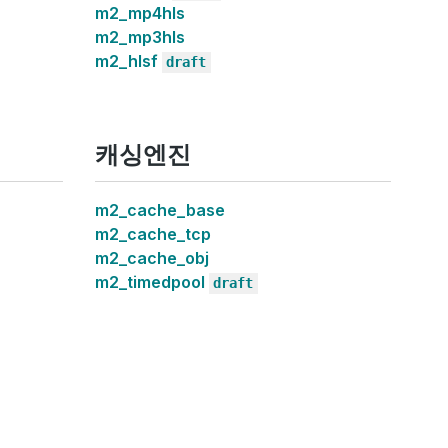
m2_mp4hls
m2_mp3hls
m2_hlsf
draft
캐싱엔진
m2_cache_base
m2_cache_tcp
m2_cache_obj
m2_timedpool
draft