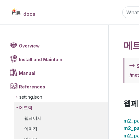
docs
메
Overview
Install and Maintain
S
Manual
/met
References
setting.json
웹페
메트릭
웹페이지
m2_p
m2_pa
이미지
m2_p