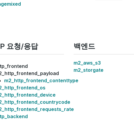
gemixed
TP 요청/응답
백엔드
m2_aws_s3
tp_frontend
m2_storgate
_http_frontend_payload
m2_http_frontend_contenttype
_http_frontend_os
_http_frontend_device
2_http_frontend_countrycode
_http_frontend_requests_rate
tp_backend