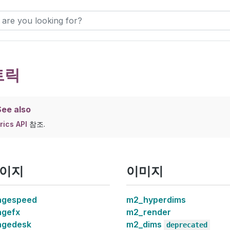
트릭
ee also
rics API
참조.
이지
이미지
agespeed
m2_hyperdims
gefx
m2_render
agedesk
m2_dims
deprecated