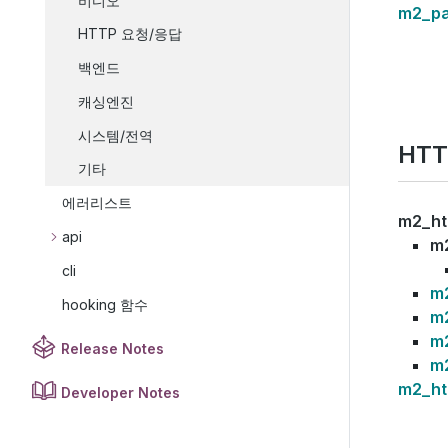
비디오
m2_pa
HTTP 요청/응답
백엔드
캐싱엔진
시스템/전역
HT
기타
에러리스트
m2_ht
api
m2
cli
m2
hooking 함수
m2
m
Release Notes
m2
m2_ht
Developer Notes